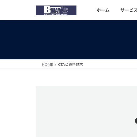
コ
ナ
ホーム
サービス案
ン
ビ
テ
ゲ
ン
ー
ツ
シ
へ
ョ
ス
ン
キ
に
ッ
移
HOME
CTAと資料請求
プ
動